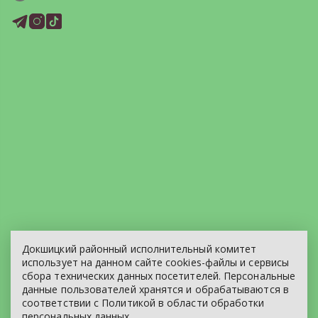
Докшицкий районный исполнительный комитет
ЭЛЕКТРОННОЕ ОБРАЩЕНИЕ
использует на данном сайте cookies-файлы и сервисы
сбора технических данных посетителей. Персональные
КАРТА САЙТА
данные пользователей хранятся и обрабатываются в
соответствии с
Политикой
в области обработки
персональных данных.