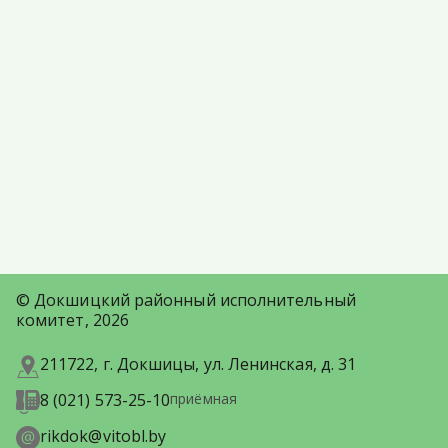
© Докшицкий районный исполнительный
комитет, 2026
211722, г. Докшицы, ул. Ленинская, д. 31
8 (021) 573-25-10
приёмная
rikdok@vitobl.by