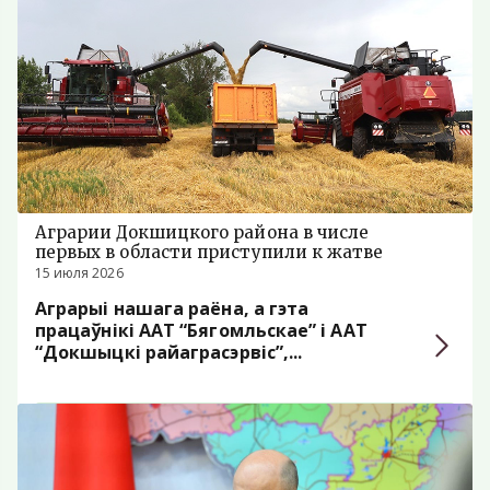
Аграрии Докшицкого района в числе
первых в области приступили к жатве
15 июля 2026
Аграрыі нашага раёна, а гэта
працаўнікі ААТ “Бягомльскае” і ААТ
“Докшыцкі райаграсэрвіс”,...