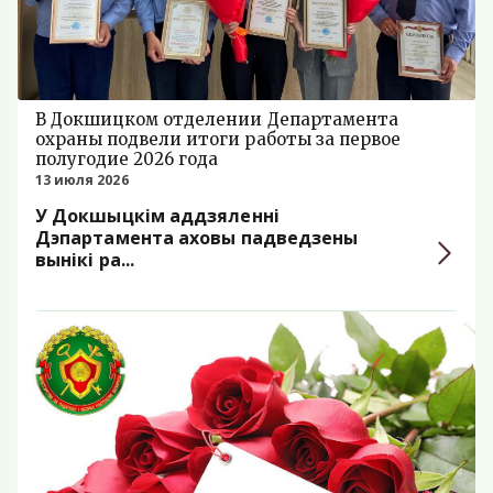
В Докшицком отделении Департамента
охраны подвели итоги работы за первое
полугодие 2026 года
13 июля 2026
У Докшыцкім аддзялен
­ні
Дэпартамента аховы падведзены
вынікі ра­...