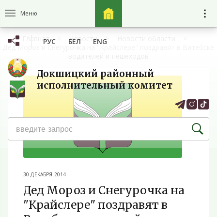
Меню
Главная
Новости
Новости области
РУС
БЕЛ
ENG
Дед Мороз и Снегурочка на "Крайслере" поздравят в Витебске
водителей и пешеходов
Докшицкий районный
исполнительный комитет
30 ДЕКАБРЯ 2014
Дед Мороз и Снегурочка на
"Крайслере" поздравят в