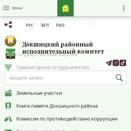
Меню
Главная
Пустующие дома
РУС
БЕЛ
ENG
Вакансии
Докшицкий районный
исполнительный комитет
Государственные закупки
Гуманитарное сотрудничество
Защита прав потребителей
Земельные участки
Книга памяти Докшицкого района
Комиссия по противодействию коррупции