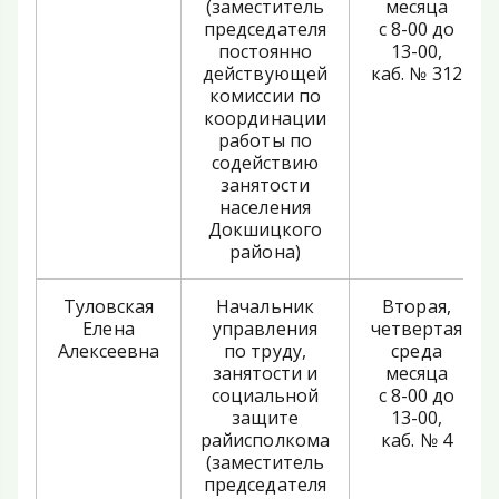
(заместитель
месяца
председателя
с 8-00 до
постоянно
13-00,
действующей
каб. № 312
комиссии по
координации
работы по
содействию
занятости
населения
Докшицкого
района)
Туловская
Начальник
Вторая,
Елена
управления
четвертая
Алексеевна
по труду,
среда
занятости и
месяца
социальной
с 8-00 до
защите
13-00,
райисполкома
каб. № 4
(заместитель
председателя