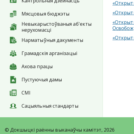
Кантрольная дзейнасць
«Открыты
«Открыты
Мясцовыя бюджэты
«Открыты
Невыкарыстоўваныя аб'екты
Освобож
нерухомасці
«Открыты
Нарматыўныя дакументы
Грамадскія арганізацыі
Ахова працы
Пустуючыя дамы
СМІ
Сацыяльныя стандарты
© Докшыцкі раённы выканаўчы камітэт, 2026