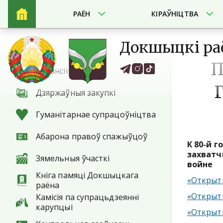
РАЁН
КІРАЎНІЦТВА
Докшыцкі ра
П
Вакансіі
Дзяржаўныя закупкі
Гуманітарнае супрацоўніцтва
Абарона правоў спажыўцоў
К 80-й 
захватч
Зямельныя ўчасткі
войне
Кніга памяці Докшыцкага
«Открыты
раёна
«Открыты
Камісія па супрацьдзеянні
карупцыі
«Открыты