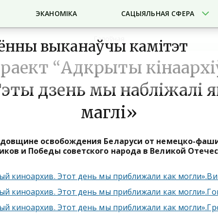
ЭКАНОМІКА
САЦЫЯЛЬНАЯ СФЕРА
Галоўная
ённы выканаўчы камітэт
раект “Адкрыты кінаархі
Гэты дзень мы набліжалі я
маглі»
годовщине освобождения Беларуси от немецко-фаш
иков и Победы советского народа в Великой Отече
й киноархив. Этот день мы приближали как могли».Ви
й киноархив. Этот день мы приближали как могли».Г
й киноархив. Этот день мы приближали как могли».Г