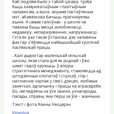
Каб людзям было з табой цікава, трэба
быць камунікатыўным і пазітыўным
чалавекам, а яшчэ, акрамя пастаўленых
мэт, абавязкова бачыць прагназуемы
вынік. А самае галоўнае - у школе не
павінна быць месца азлобленасці,
недаверу, непаразуменню, напружанасці.
Гэта як раз такая ўстанова, дзе чалавечы
фактар ​​з'яўляецца найвышэйшай кропкай
паспяховай працы.
...Калі дырэктар маленькай сельскай
школы, якая стала для яе роднай і ўжо
шмат гадоў кружыць ў віхуры
стратэгічнага менеджменту, стамляецца ад
штодзённых клопатаў і стрэсаў, сілу і
натхненне чэрпае у сям'і, дзецях, любімых
занятках, адпачынку і працы на аграсядзібе.
Бо, нягледзячы на ​​ўсе званні, узнагароды,
пасады, справы, яна перш за ўсё - жанчына.
Тэкст і фота Алены Несцярэн
Крыніца