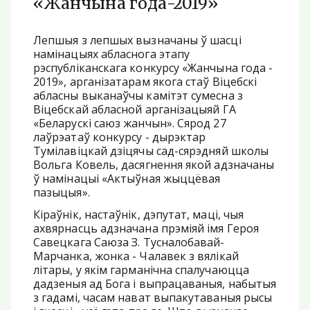
«Жанчына года-2019»
Лепшыя з лепшых вызначаны ў шасці
намінацыях абласнога этапу
рэспубліканскага конкурсу «Жанчына года -
2019», арганізатарам якога стаў Віцебскі
абласны выканаўчы камітэт сумесна з
Віцебскай абласной арганізацыяй ГА
«Беларускі саюз жанчын». Сярод 27
лаўрэатаў конкурсу - дырэктар
Тумілавіцкай дзіцячы сад-сярэдняй школы
Вольга Ковель, дасягнення якой адзначаны
ў намінацыі «Актыўная жыццёвая
пазыцыя».
Кіраўнік, настаўнік, дэпутат, маці, чыя
ахвярнасць адзначана прэміяй імя Героя
Савецкага Саюза З. Тусналобавай-
Марчанка, жонка - Чалавек з вялікай
літары, у якім гарманічна спалучаюцца
дадзеныя ад Бога і выпрацаваныя, набытыя
з гадамі, часам нават выпакутаваныя рысы