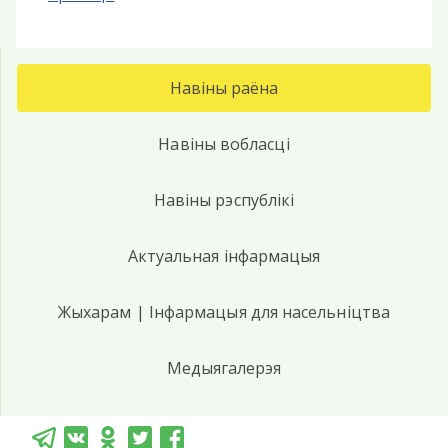
Навіны раёна
Навіны вобласці
Навіны рэспублікі
Актуальная інфармацыя
Жыхарам | Інфармацыя для насельніцтва
Медыягалерэя