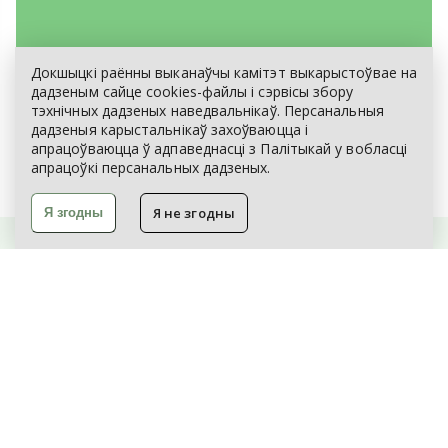
Докшыцкі раённы выканаўчы камітэт выкарыстоўвае на
ЭЛЕКТРОННЫ ЗВАРОТ
дадзеным сайце cookies-файлы і сэрвісы збору
тэхнічных дадзеных наведвальнікаў. Персанальныя
КАРТА САЙТА
дадзеныя карыстальнікаў захоўваюцца і
апрацоўваюцца ў адпаведнасці з
Палітыкай
у вобласці
апрацоўкі персанальных дадзеных.
Я не згодны
Я згодны