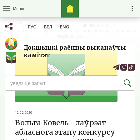
Меню
Галоўная
Навіны
Навіны раёна
РУС
БЕЛ
ENG
Вольга Ковель - лаўрэат абласнога этапу конкурсу «Жанчына
года-2019»
Докшыцкі раённы выканаўчы
камітэт
12.02.2020
Вольга Ковель - лаўрэат
абласнога этапу конкурсу