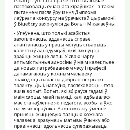
і якасці - усё гэта пра яе. Што вызначае
паспяховасць сучаснага кіраўніка? - з такім
пытаннем пасля ўручэння Дыплома
лаўрэата конкурсу на ўрачыстай цырымоніі
ў Віцебску звярнуліся да Вольгі Мікалаеўны.
- Упэўнена, што толькі асабістыя
захопленасць, адданасць справе,
апантанасць у працы могуць стварыць
калектыў аднадумцаў, якія імкнуцца
зрабіць жыццё лепш. У сваю чаргу
аптымістычныя адносіны ў маім калектыве
да новых патрабаванням часу і прафесіі
дапамагаюць у кожным чалавеку
знаходзіць парасткі дабрыні і іскрынкі
таленту. Ды і, напэўна, паспяховасць - гэта
яшчэ вопыт. Вопыт, які збіраўся гадамі ў
маім сэрцы, маёй памяці, калі адбывалася
маё станаўленне як педагога, асобы, а ўжо
пасля як кіраўніка. Важнымі лічу ўменне
прыняць жыццёвую пазіцыю кожнага
чалавека, зразумець матывы ўчынку або
правіннасці, здольнасць суперажываць.