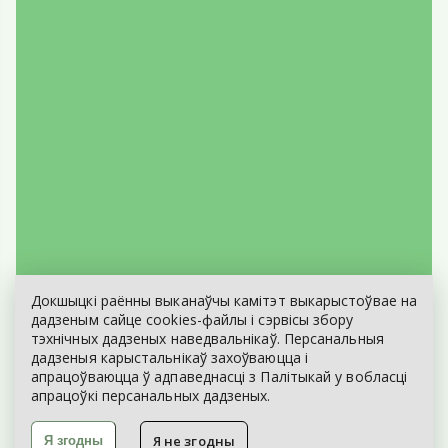
Докшыцкі раённы выканаўчы камітэт выкарыстоўвае на
ЭЛЕКТРОННЫ ЗВАРОТ
дадзеным сайце cookies-файлы і сэрвісы збору
тэхнічных дадзеных наведвальнікаў. Персанальныя
КАРТА САЙТА
дадзеныя карыстальнікаў захоўваюцца і
апрацоўваюцца ў адпаведнасці з
Палітыкай
у вобласці
апрацоўкі персанальных дадзеных.
Я не згодны
Я згодны