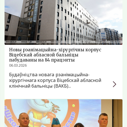
Новы рэанімацыйна-хірургічны корпус
Віцебскай абласной бальніцы
пабудаваны на 84 працэнты
06.03.2026
Будаўніцтва новага рэанімацыйна-
хірургічнага корпуса Віцебскай абласной
клінічнай бальніцы (ВАКБ)...