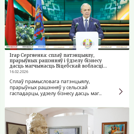
Ігар Сергяенка: сплаў патэнцыялу,
прарыўных рашэнняў і ўдзелу бізнесу
дасць магчымасць Віцебскай вобласці
зайграць новымі фарбамі
16.02.2026
Сплаў прамысловага патэнцыялу,
прарыўных рашэнняў у сельскай
гаспадарцы, удзелу бізнесу дасць маг...