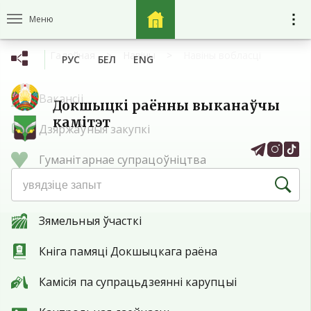
Меню
Галоўная
Навіны
Навіны вобласці
РУС
БЕЛ
ENG
Вакансіі
Докшыцкі раённы выканаўчы
камітэт
Дзяржаўныя закупкі
Гуманітарнае супрацоўніцтва
Абарона правоў спажыўцоў
Зямельныя ўчасткі
Кніга памяці Докшыцкага раёна
Камісія па супрацьдзеянні карупцыі