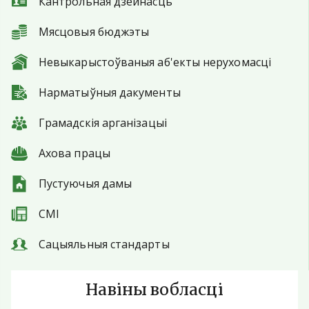
Кантрольная дзейнасць
Мясцовыя бюджэты
Невыкарыстоўваныя аб'екты нерухомасці
Нарматыўныя дакументы
Грамадскія арганізацыі
Ахова працы
Пустуючыя дамы
СМІ
Сацыяльныя стандарты
Навіны вобласці