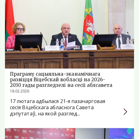
Праграму сацыяльна-эканамічнага
развіцця Віцебскай вобласці на 2026-
2030 гады разгледзелі на сесіі аблсавета
18.02.2026
17 лютага адбылася 21-я пазачарговая
сесія Віцебскага абласнога Савета
дэпутатаў, на якой разглед...