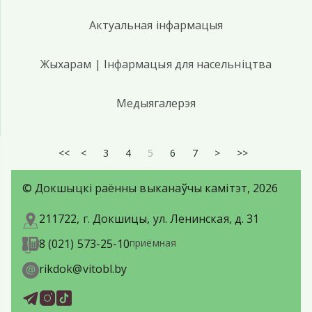
Актуальная інфармацыя
Жыхарам | Інфармацыя для насельніцтва
Медыягалерэя
<<
<
3
4
5
6
7
>
>>
© Докшыцкі раённы выканаўчы камітэт, 2026
211722, г. Докшицы, ул. Ленинская, д. 31
8 (021) 573-25-10
приёмная
rikdok@vitobl.by