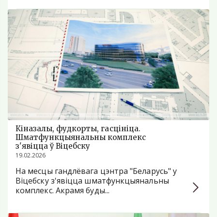
Кіназалы, фудкорты, гасцініца.
Шматфункцыянальны комплекс
з'явіцца ў Віцебску
19.02.2026
На месцы гандлёвага цэнтра "Беларусь" у
Віцебску з'явіцца шматфункцыянальны
комплекс. Акрамя буды...