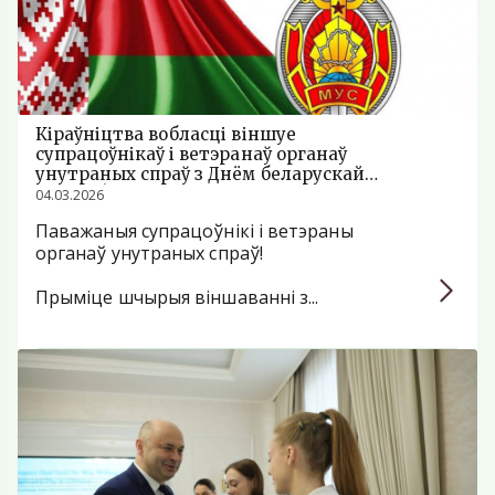
Кіраўніцтва вобласці віншуе
супрацоўнікаў і ветэранаў органаў
унутраных спраў з Днём беларускай
міліцыі!
04.03.2026
Паважаныя супрацоўнікі і ветэраны
органаў унутраных спраў!
Прыміце шчырыя віншаванні з...