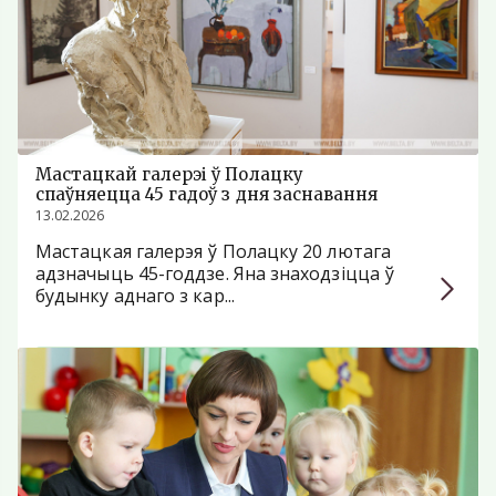
Мастацкай галерэі ў Полацку
спаўняецца 45 гадоў з дня заснавання
13.02.2026
Мастацкая галерэя ў Полацку 20 лютага
адзначыць 45-годдзе. Яна знаходзіцца ў
будынку аднаго з кар...