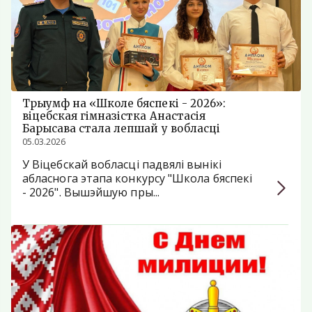
Трыумф на «Школе бяспекі - 2026»:
віцебская гімназістка Анастасія
Барысава стала лепшай у вобласці
05.03.2026
У Віцебскай вобласці падвялі вынікі
абласнога этапа конкурсу "Школа бяспекі
- 2026". Вышэйшую пры...