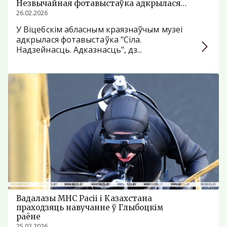
Незвычайная фотавыстаўка адкрылася ў
Віцебску
26.02.2026
У Віцебскім абласным краязнаўчым музеі
адкрылася фотавыстаўка "Сіла.
Надзейнасць. Адказнасць", дз...
Вадалазы МНС Расіі і Казахстана
праходзяць навучанне ў Глыбоцкім
раёне
25.02.2026