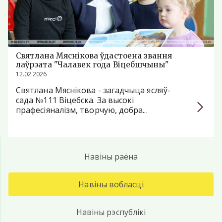
Святлана Мяснікова ўдастоена звання
лаўрэата "Чалавек года Віцебшчыны"
12.02.2026
Святлана Мяснікова - загадчыца ясляў-
сада №111 Віцебска. За высокі
прафесіяналізм, творчую, добра...
Навіны раёна
Навіны вобласці
Навіны рэспублікі