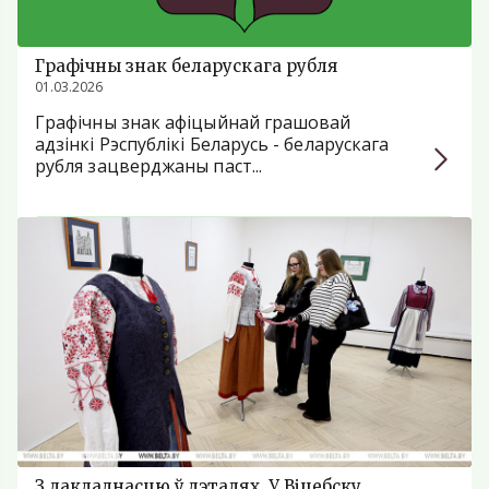
Графічны знак беларускага рубля
01.03.2026
Графічны знак афіцыйнай грашовай
адзінкі Рэспублікі Беларусь - беларускага
рубля зацверджаны паст...
З дакладнасцю ў дэталях. У Віцебску