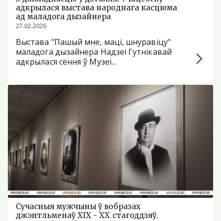
адкрылася выстава народнага касцюма
ад маладога дызайнера
27.02.2026
Выстава "Пашый мне, маці, шнуравіцу"
маладога дызайнера Надзеі Гутнікавай
адкрылася сёння ў Музеі...
Сучасныя мужчыны ў вобразах
джэнтльменаў XIX - ХХ стагоддзяў.