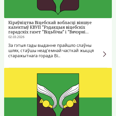
Кіраўніцтва Віцебскай вобласці віншуе
калектыў КВУП "Рэдакцыя віцебскіх
гарадскіх газет "Віцьбічы" і "Вячэрні
Віцебск" з 35-годдзем з дня заснавання
02.03.2026
За гэтыя гады выданне прайшло слаўны
шлях, стаўшы неад'емнай часткай жыцця
старажытнага горада Ві...