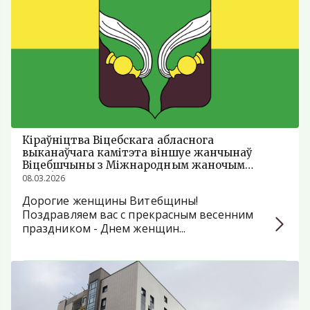
Кіраўніцтва Віцебскага абласнога
выканаўчага камітэта віншуе жанчынаў
Віцебшчыны з Міжнародным жаночым
днём!
08.03.2026
Дорогие женщины Витебщины!
Поздравляем вас с прекрасным весенним
праздником - Днем женщин...