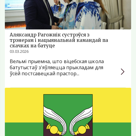
Аляксандр Рагожнік сустрэўся з
трэнерам і нацыянальнай камандай па
скачках на батуце
03.03.2026
Вельмі прыемна, што віцебская школа
батутыстаў з'яўляецца прыкладам для
ўсёй постсавецкай прастор...