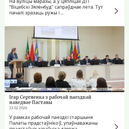
На вуліцы маразы, а ў цяпліцах ДП
"Віцебскі Зялёнбуд" сапраўднае лета. Тут
пачалі зразаць ружы і ...
Ігар Сергяенка з рабочай паездкай
наведвае Паставы
23.02.2026
У рамках рабочай паездкі старшыня
Палаты прадстаўнікоў, упаўнаважаны
прадстаўнік кіраўніка дзяржа...