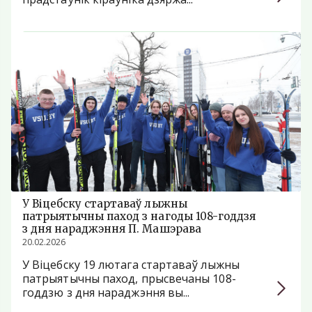
У Віцебску стартаваў лыжны
патрыятычны паход з нагоды 108-годдзя
з дня нараджэння П. Машэрава
20.02.2026
У Віцебску 19 лютага стартаваў лыжны
патрыятычны паход, прысвечаны 108-
годдзю з дня нараджэння вы...