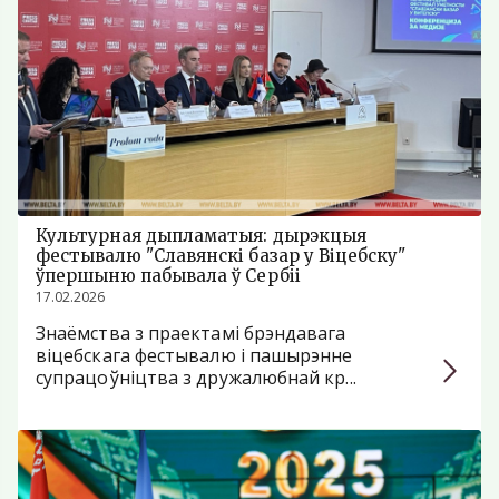
Культурная дыпламатыя: дырэкцыя
фестывалю "Славянскі базар у Віцебску"
ўпершыню пабывала ў Сербіі
17.02.2026
Знаёмства з праектамі брэндавага
віцебскага фестывалю і пашырэнне
супрацоўніцтва з дружалюбнай кр...