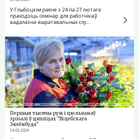
У Глыбоцкім раёне з 24 па 27 лютага
праходзiць семінар для работнікаў
вадалазна-выратавальных слу...
Першыя тысячы руж і цюльпанаў
зрэзалі ў цяпліцах "Віцебскага
Зялёнбуда"
24.02.2026