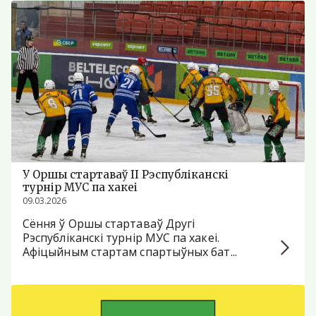
У Оршы стартаваў II Рэспубліканскі
турнір МУС па хакеі
09.03.2026
Сёння ў Оршы стартаваў Другі
Рэспубліканскі турнір МУС па хакеі.
Афіцыйным стартам спартыўных бат...